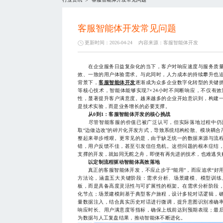
>
客服智能体开发常见问题
更新时间：2026-04-24
内容来源：
客服智能体开发
在企业服务日益复杂化的当下，客户对响应速度与服务质量
效、一致的用户体验需求。与此同时，人力成本的持续攀升也
背景下，
客服智能体开发
逐渐成为众多企业数字化转型的关键
等核心技术，智能体能够实现7×24小时不间断响应，不仅有
性，显著提升客户满意度。越来越多的企业开始意识到，构建
是技术实验，而是业务增长的必要支撑。
从0到1：客服智能体开发的核心挑战
尽管智能客服的价值已被广泛认可，但实际落地过程中仍面
取“边做边改”的碎片化开发方式，导致系统结构松散、模块耦
整起来举步维艰。更常见的是，由于缺乏统一的数据来源与流
错，用户反馈不佳，甚至引发信任危机。这些问题的根本症结
支撑的开发，就如同无舵之舟，即便有再先进的技术，也难逃失
以定制流程驱动智能体高效落地
真正的客服智能体开发，不应止步于“能用”，而应追求“好用”
方法论，涵盖五大关键阶段：需求分析、场景建模、模型训练
板，而是具备高度灵活性与可扩展性的框架。在需求分析阶段
化节点；场景建模则基于典型客户旅程，设计多轮对话逻辑，
量数据注入，结合真实历史对话进行微调，提升意图识别准确
响应时长、用户满意度等指标，确保上线前达到预期表现；最
为数据与人工复盘结果，推动智能体不断进化。