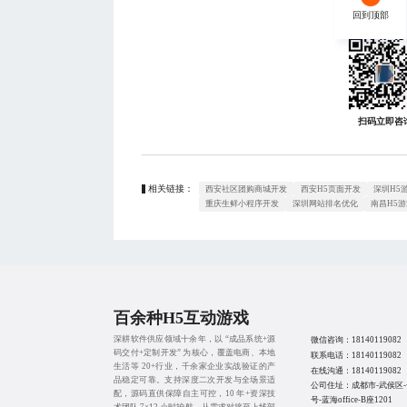
回到顶部
回到顶部
扫码立即咨
相关链接：
西安社区团购商城开发
西安H5页面开发
深圳H5
重庆生鲜小程序开发
深圳网站排名优化
南昌H5
百余种H5互动游戏
深耕软件供应领域十余年，以 “成品系统+源
微信咨询：
18140119082
码交付+定制开发” 为核心，覆盖电商、本地
联系电话：
18140119082
生活等 20+行业，千余家企业实战验证的产
在线沟通：
18140119082
品稳定可靠。支持深度二次开发与全场景适
公司住址：成都市-武侯区-
配，源码直供保障自主可控，10 年+资深技
号-蓝海office-B座1201