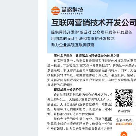
应对常见痛点：数据孤岛与理解偏差的破局之道
在实际部署中，数据孤岛是阻碍客服智能体发挥效能的重要
统一视图，导致智能体“知其然不知其所以然”。解决这一问题
多源系统，实现客户全生命周期数据的融合与调用。同时，为
模拟真实对话场景，检测智能体在长期记忆、话题跳转、情绪
如未解决问题的对话记录或用户主动评价，有助于发现模型盲
康运行的底层保障。
预期成果与长远价值
通过这套以定制流程为核心的开发方法，企业有望实现客服智
升至85%以上，大幅减少重复咨询与人工介入。更重要的是，
的企业。无论是金融行业的贷款咨询、零售企业的订单查询，
配，形成标准化的服务能力。长远来看，这不仅是效率的提升
测，从标准化服务迈向个性化体验。
我们专注于为企业提供专业、可靠的
客服智能体开发服务
咨询热线
咨询热线
17723342546
18140119082
到系统上线的全流程闭环支持，确保每一个智能体都能精准匹
个垂直领域，助力客户显著降低服务成本并提升客户忠诚度，欢迎有相