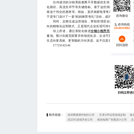
任何成功的分销系统都离不开数据的支持。通过后台数据分
化路径、高流失环节等关键指标。基于这些洞察，可针对性优
推送个性化优惠券等。例如，某济南家电零售商通过分析发现，3
于是专门设计了一套“妈妈推荐有礼”活动，成功带动该人群的转化
同时，定期生成运营报告，帮助管理层全面评估系统成效，
咨询热线
咨询热线
向的精细化运营模式，正是现代企业实现可持续增长的核心能力
17723342546
18140119082
综上所述，通过系统化推进
分销小程序开发
，济南企业不
量池。预计在规范部署并持续优化后，企业可实现订单量增长30
生态向更高效、更智能的方向演进。这不仅是技术层面的升级，
回到顶部
回到顶部
17723342546
扫码立即咨
相关链接：
深圳网课课件制作公司
天津APP运营游戏定制
南
武汉H5游戏开发公司
南昌电商广告图设计公司
北