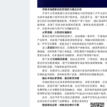
济南本地商家的应用现状与痛点分析
尽管不少济南商家已尝试使用微信小程序或第三方平台进行
当前本地多数小程序存在用户留存低、活跃度不足、推广渠道
真正的互动功能和激励机制，导致用户“来了就走”，难以形成
能堆砌，忽视了实际业务场景的匹配度，最终造成资源浪费。
中，对需求分析与用户行为理解的不足。
从零搭建：分阶段实施路径
要真正发挥分销系统的潜力，必须遵循一套科学、可落地的
产品特性、目标客户画像及现有销售渠道，明确分销层级结构
这一环节至关重要，直接决定了后续系统的运行效率与合规性。
进入
原型设计
阶段后，应聚焦用户体验优化，确保界面简
属链接，实时查看下级订单收益；而普通用户则能通过“邀请好
置积分体系、任务激励等功能模块，有助于增强用户粘性。
接下来是
功能模块搭建
，包括会员管理、订单追踪、佣金
需支持灵活配置规则，便于后期根据市场反馈快速调整策略。
置区域性优惠，均能有效提升转化率。
最后，在测试与上线阶段，建议进行多轮内部测试与小范围
完善的监控机制，及时响应用户反馈，保障系统长期健康运转。
融合本地社群营销，激活裂变传播
济南的商业生态具有鲜明的地域特征，邻里关系紧密，社区
相结合，是提升推广效果的关键。企业可联合社区团长、物业
友圈等熟人社交圈层实现高效触达。例如，某济南本地烘焙品牌
两周即实现订单量翻倍，且新增用户中超过60%来自老客户推荐
此外，结合节庆节点策划主题营销，如春节年货礼盒分销计
这些活动不仅增强了品牌曝光，更通过真实利益驱动，让分销机
数据驱动运营：持续优化增长引擎