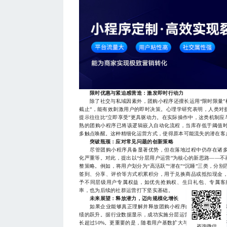
限时优惠与紧迫感营造：激发即时行动力
除了社交与私域因素外，团购小程序还擅长运用“限时限量”机制
截止”，能有效刺激用户的即时决策。心理学研究表明，人类对
提示往往比“立即享受”更具驱动力。在实际操作中，这类机制
熟的团购小程序已将该逻辑嵌入自动化流程，当库存低于阈值
多触点唤醒。这种精细化运营方式，使得原本可能流失的潜在客
突破瓶颈：应对常见问题的创新策略
尽管团购小程序具备显著优势，但在落地过程中仍存在诸多
化严重等。对此，提出以“分层用户运营”为核心的新思路——不
整策略。例如，将用户划分为“高活跃”“潜在”“沉睡”三类，
签到、分享、评价等方式积累积分，用于兑换商品或抵扣现金
予不同层级用户专属权益，如优先抢购权、生日礼包、专属客
率，也为后续的社群运营打下坚实基础。
未来展望：释放潜力，迈向规模化增长
如果企业能够真正理解并释放团购小程序的获客潜力，其带
绩的跃升。据行业数据显示，成功实施分层运营的团购小程序，
长超过50%。更重要的是，随着用户基数扩大与互动频次增加