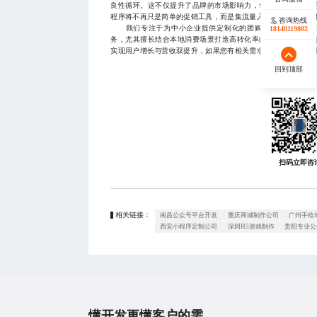
良性循环。这不仅提升了品牌的市场影响力，也为整个本地生
程序将不再只是简单的促销工具，而是集流量入口、用户资产、
咨询热线
咨询热线
我们专注于为中小企业提供定制化的团购小程序解决方案，
17723342546
18140119082
务，尤其擅长结合本地消费场景打造高转化率的运营模型，助
实现用户增长与营收双提升，如果您有相关需求欢迎随时联系，联系方式
回到顶部
回到顶部
扫码立即咨
相关链接：
南昌公众号平台开发
重庆商城制作公司
广州手绘
西安小程序定制公司
深圳H5游戏制作
贵阳专业公
懂开发更懂客户的需