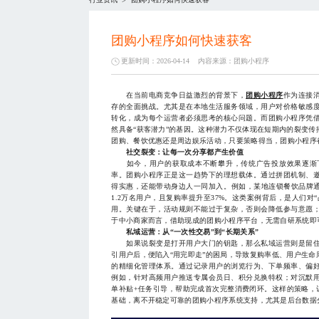
>
团购小程序如何快速获客
更新时间：2026-04-14
内容来源：
团购小程序
在当前电商竞争日益激烈的背景下，
团购小程序
作为连接
存的全面挑战。尤其是在本地生活服务领域，用户对价格敏感
转化，成为每个运营者必须思考的核心问题。而团购小程序凭
然具备“获客潜力”的基因。这种潜力不仅体现在短期内的裂变
团购、餐饮优惠还是周边娱乐活动，只要策略得当，团购小程序
社交裂变：让每一次分享都产生价值
如今，用户的获取成本不断攀升，传统广告投放效果逐渐下
率。团购小程序正是这一趋势下的理想载体。通过拼团机制、
得实惠，还能带动身边人一同加入。例如，某地连锁餐饮品牌通
1.2万名用户，且复购率提升至37%。这类案例背后，是人们
用。关键在于，活动规则不能过于复杂，否则会降低参与意愿
于中小商家而言，借助现成的团购小程序平台，无需自研系统即
私域运营：从“一次性交易”到“长期关系”
如果说裂变是打开用户大门的钥匙，那么私域运营则是留住
引用户后，便陷入“用完即走”的困局，导致复购率低、用户生
的精细化管理体系。通过记录用户的浏览行为、下单频率、偏
例如，针对高频用户推送专属会员日、积分兑换特权；对沉默
单补贴+任务引导，帮助完成首次完整消费闭环。这样的策略，让
基础，离不开稳定可靠的团购小程序系统支持，尤其是后台数据