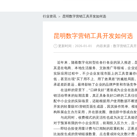
行业资讯
昆明数字营销工具开发如何选
>
昆明数字营销工具开发如何选
更新时间：2026-01-01
内容来源：
数字营销工具开
近年来，随着数字化转型在各行各业的深入推进，昆
其是在电商、本地生活服务、文旅推广等领域，企业
实际应用过程中，不少企业发现市面上的工具普遍存
低，甚至出现“买了用不上、用了效果差”的尴尬局面
承诺差距甚远，最终影响了企业的品牌声誉和市场竞争
在这样的背景下，“口碑良好”逐渐成为企业在选择
销活动带来的短期流量，真正具备良好口碑的工具往
配中小企业的实际场景，还能根据用户使用数据不断迭
开发的轻量级H5营销页面生成器，因其操作简单、模
构和展会主办方采用，并在朋友圈、微信群中形成自发
与此同时，收费模式的灵活性也成为决定工具能否
对于预算有限的中小企业而言，前期投入压力大，且
——即结合按使用量计费与订阅制的双重机制，正逐
比如按生成的营销链接数量、点击量或转化次数计费，