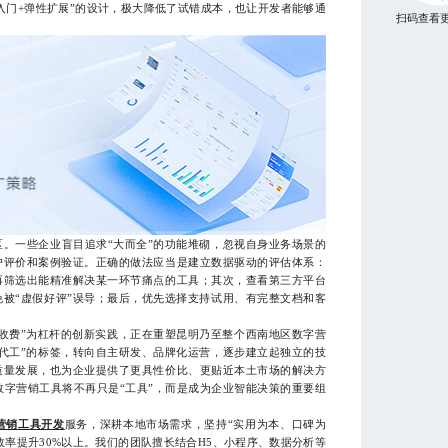
入门+弹性扩展”的设计，极大降低了试错成本，也让开发者能够通
扫码查看
一些企业盲目追求“大而全”的功能堆砌，忽视自身业务场景的
户评价和案例验证。正确的做法应当是建立数据驱动的评估体系：
再筛选出能精准解决某一环节痛点的工具；其次，查看第三方平台
被“虚假好评”误导；最后，优先选择支持试用、有完整文档和客
收费”为杠杆的创新实践，正在重塑昆明乃至整个西南地区数字营
代工”的标签，转向自主研发、品牌化运营，逐步建立起独立的技
质量发展，也为企业提供了更具性价比、更贴近本土市场的解决方
数字营销工具将不再只是“工具”，而是成为企业智能决策的重要组
营销工具开发
服务，深耕本地市场需求，坚持“实用为本、口碑为
率提升30%以上。我们的团队擅长结合H5、小程序、数据分析等