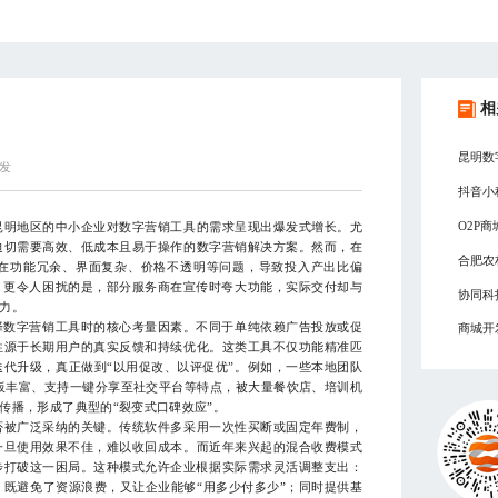
相
昆明数
发
抖音小
O2P
明地区的中小企业对数字营销工具的需求呈现出爆发式增长。尤
迫切需要高效、低成本且易于操作的数字营销解决方案。然而，在
合肥农
在功能冗余、界面复杂、价格不透明等问题，导致投入产出比偏
。更令人困扰的是，部分服务商在宣传时夸大功能，实际交付却与
协同科
力。
数字营销工具时的核心考量因素。不同于单纯依赖广告投放或促
商城开
往源于长期用户的真实反馈和持续优化。这类工具不仅功能精准匹
代升级，真正做到“以用促改、以评促优”。例如，一些本地团队
板丰富、支持一键分享至社交平台等特点，被大量餐饮店、培训机
传播，形成了典型的“裂变式口碑效应”。
被广泛采纳的关键。传统软件多采用一次性买断或固定年费制，
一旦使用效果不佳，难以收回成本。而近年来兴起的混合收费模式
步打破这一困局。这种模式允许企业根据实际需求灵活调整支出：
既避免了资源浪费，又让企业能够“用多少付多少”；同时提供基