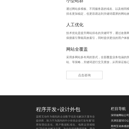
小型站群
通过网站多模板、不同服务器的域名、以及相同
排名更加稳定，也更容易达到关键词霸屏的网站
人工优化
技术优化是提升网站排名的关键环节，通过改善
保搜索引擎能高效索引，同时提供更佳的用户体
网站全覆盖
采用多网站多布局的形式，全面覆盖业务包涵的
站、等策略，关键词进行交叉摆放，从而保证核
点击咨询
程序开发
+
设计外包
栏目导航
深圳做网站公司
蓝橙互动作为领先的企业数字信息化解决方案专业
提供商，致力于为国内的中小传统企业打造专属“应
天津百度SEO
用智慧信息化、用户数据私域化、电商运营精细
郑州互动体感游
化”等信息化解决方案，为企业提供数据采集、用户